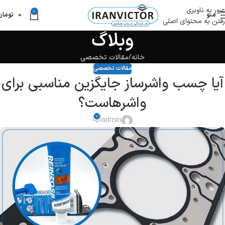
عبور به ناوبری
0
منو
0
تومان
رفتن به محتوای اصلی
وبلاگ
خانه
مقالات تخصصی
مقالات تخصصی
آیا چسب واشرساز جایگزین مناسبی برای
واشرهاست؟
0
admin