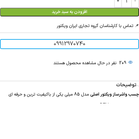
افزودن به سبد خرید
📌 تماس با کارشناسان گروه تجاری ایران ویکتور
09912970740
209
نفر در حال مشاهده محصول هستند
توضیحات
چسب واشرساز ویکتور اصلی
مدل 85 میلی یکی از باکیفیت ترین و حرفه ای
ترین چسب های RTV سیلیکونی موجود در بازار است که توسط برند معتبر
آلمانی Victor Reinz تولید می شود. این محصول با نام معروف REINZOSIL
شناخته شده و به دلیل قدرت آب بندی فوق العاده، مقاومت حرارتی بالا و ایمنی
کامل برای سنسورها، به انتخاب اول بسیاری از تعمیرکاران حرفه ای و مکانیک ها