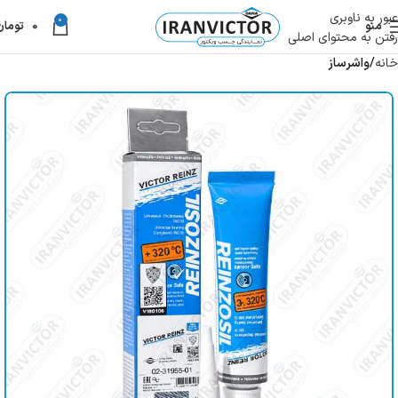
عبور به ناوبری
0
منو
0
تومان
رفتن به محتوای اصلی
خانه
واشرساز