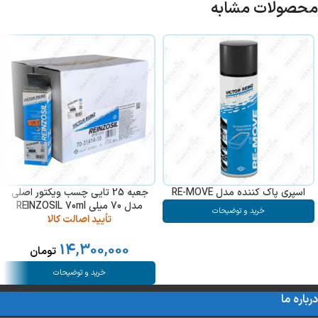
محصولات مشابه
اسپری پاک کننده مدل RE-MOVE
جعبه 25 تایی چسب ویکتور اصلی
مدل 70 میلی REINZOSIL 70ml
خرید و توضیحات
تأیید اصالت کالا
14,300,000
تومان
خرید و توضیحات
درباره ما