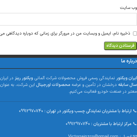
وب‌ سایت
ذخیره نام، ایمیل و وبسایت من در مرورگر برای زمانی که دوباره دیدگاهی می‌
درباره ما
ایران ویکتور
نمایندگی رسمی فروش محصولات شرکت آلمانی
ویکتور رینز
در ایران
سال سابقه
درخشان در تأمین و عرضه
محصولات اورجینال
این شرکت، به عنوان ی
معتبر در صنعت خودرو فعالیت می‌کنیم.
📞
ارتباط با مشتریان نمایندگی چسب ویکتور در تهران :
09912970740
📞
مرکز ارتباط با مشتریان :
09912970740
📧
ایمیل :
Victorreinzco@gmail.com