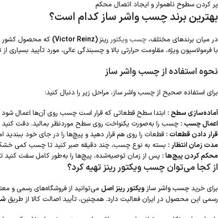
پر کردن سطوح ناهموار و ایجاد اتصال محکم
بهترین برند چسب واشر ساز کدام است؟
در میان برندهای مختلف،
چسب ویکتور
رینز
(Victor Reinz)
که محصول کشور آلم
با فرمولاسیون ویژه، مقاومت حرارتی بالا و چسبندگی عالی، مورد تأیید بسیاری از
نحوه استفاده از چسب واشر ساز
برای استفاده صحیح از چسب واشر ساز، مراحل زیر را دنبال کنید:
آماده‌سازی سطح :
ابتدا سطح قطعاتی که قرار است چسب روی آن‌ها اعمال شود را 
اعمال چسب :
چسب را به‌صورت یکنواخت روی سطح موردنظر بمالید. دقت کنید ک
قرار دادن قطعات :
قطعات را روی هم قرار دهید و پیچ‌ها را در جای خود ببندید اما
مدت زمان انتظار :
بسته به نوع چسب، چند دقیقه صبر کنید تا چسب کمی خشک
محکم کردن پیچ‌ها :
پس از زمان توصیه‌شده، پیچ‌ها را به‌طور کامل سفت کنید تا
از کجا می‌توان چسب ویکتور رینز تهیه کرد؟
برای خرید
چسب واشر ساز
ویکتور رینز اصل
می‌توانید از فروشگاه‌های رسمی و معتبر
رسمی این محصول در ایران فعالیت دارد. همچنین، تأیید اصالت کالا از طریق
شر