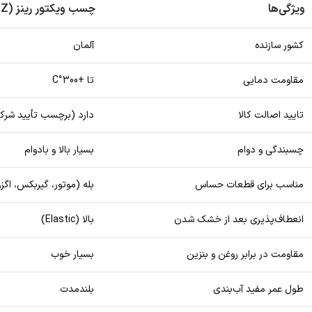
ویژگی‌ها
چسب ویکتور رینز (VICTOR REINZ)
کشور سازنده
آلمان
مقاومت دمایی
تا +300°C
تایید اصالت کالا
دارد (برچسب تأیید شرکت
چسبندگی و دوام
بسیار بالا و بادوام
مناسب برای قطعات حساس
بله (موتور، گیربکس، اگز
انعطاف‌پذیری بعد از خشک شدن
بالا (Elastic)
مقاومت در برابر روغن و بنزین
بسیار خوب
طول عمر مفید آب‌بندی
بلندمدت