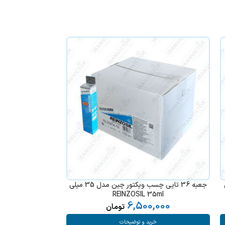
لی
جعبه 36 تایی چسب ویکتور چین مدل 35 میلی
REINZOSIL 35ml
6,500,000
تأی
تومان
خرید و توضیحات