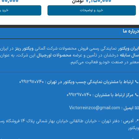
300,000
7,150,000
تومان
خرید و توضیحات
خرید و
درباره ما
ایران ویکتور
نمایندگی رسمی فروش محصولات شرکت آلمانی
ویکتور رینز
در ایران
سال سابقه
درخشان در تأمین و عرضه
محصولات اورجینال
این شرکت، به عنوان ی
معتبر در صنعت خودرو فعالیت می‌کنیم.
📞
ارتباط با مشتریان نمایندگی چسب ویکتور در تهران :
09912970740
📞
مرکز ارتباط با مشتریان :
09912970740
📧
ایمیل :
Victorreinzco@gmail.com
📍
آدرس :
دفتر تهران – خیابان طالقانی خیا
ویکتور