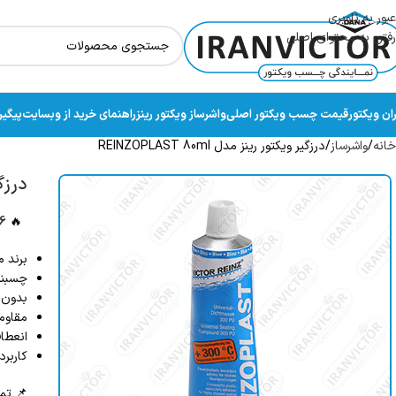
عبور به ناوبری
رفتن به محتوای اصلی
ران ویکتور
قیمت چسب ویکتور اصلی
واشرساز ویکتور رینز
راهنمای خرید از وبسایت
پیگی
خانه
واشرساز
درزگیر ویکتور رینز مدل REINZOPLAST 80ml
درزگیر 
+
🔥
برند م
چسبندگ
بدون 
مقاوم
انعطا
کاربرد آسان: تیو
📌 تما